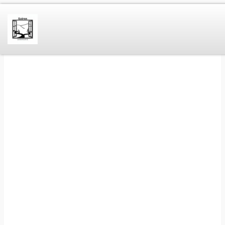
Siirry
sisältöön